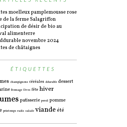
ttes moelleux pamplemousse rose
te de la ferme Salagriffon
icipation de désir de bio au
ival alimenterre
 ddurable novembre 2024
ttes de châtaignes
ÉTIQUETTES
umes
dessert
céréales
champignons
ddurable
hiver
arine
fête
fromage
fèves
gumes
patisserie
pomme
persil
viande
e
été
printemps
radis
salade