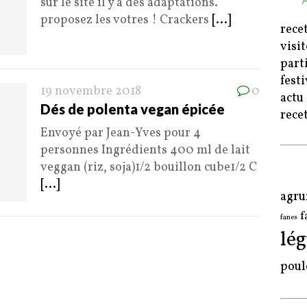
sur le site il y a des adaptations.
proposez les votres ! Crackers
[...]
rece
visi
part
fest
19 novembre 2018
0
actu
Dés de polenta vegan épicée
rece
Envoyé par Jean-Yves pour 4
personnes Ingrédients 400 ml de lait
veggan (riz, soja)1/2 bouillon cube1/2 C
[...]
agr
f
fanes
lé
poul